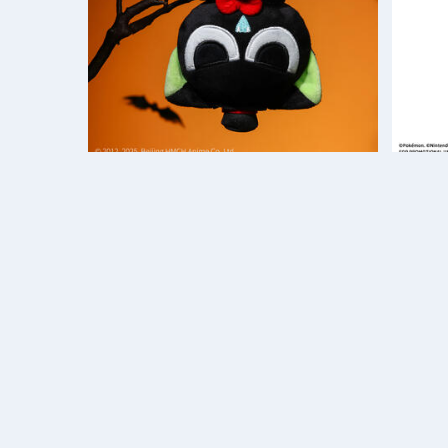
bilibiliGoods 《罗小黑战记》 万圣节系列 毛绒公仔 吸血鬼小黑款
bilib
剩余数量： 10
价格： 7